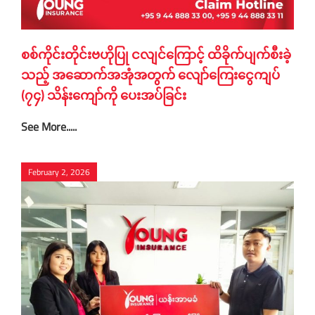
စစ်ကိုင်းတိုင်းဗဟိုပြု ငလျင်ကြောင့် ထိခိုက်ပျက်စီးခဲ့
သည့် အဆောက်အအုံအတွက် လျော်ကြေးငွေကျပ်
(၇၄) သိန်းကျော်ကို ပေးအပ်ခြင်း
See More.....
February 2, 2026