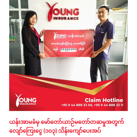
ယန်းအာမခံမှ မော်တော်ယာဉ်မတော်တဆမှုအတွက်
လျော်ကြေးငွေ (၁၀၃) သိန်းကျော်ပေးအပ်