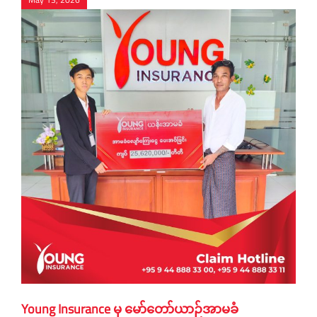
Young Insurance မှ မော်တော်ယာဉ်အာမခံ