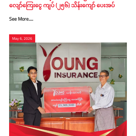
လျော်ကြေးငွေ ကျပ် (၂၅၆) သိန်းကျော် ပေးအပ်
See More.....
May 6, 2026