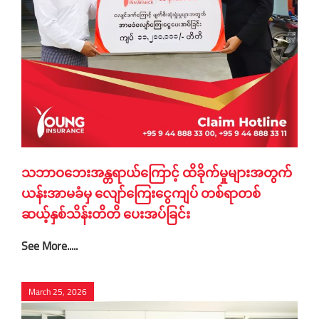
သဘာဝဘေးအန္တရာယ်ကြောင့် ထိခိုက်မှုများအတွက်
ယန်းအာမခံမှ လျော်ကြေးငွေကျပ် တစ်ရာတစ်
ဆယ့်နှစ်သိန်းတိတိ ပေးအပ်ခြင်း
See More.....
March 25, 2026