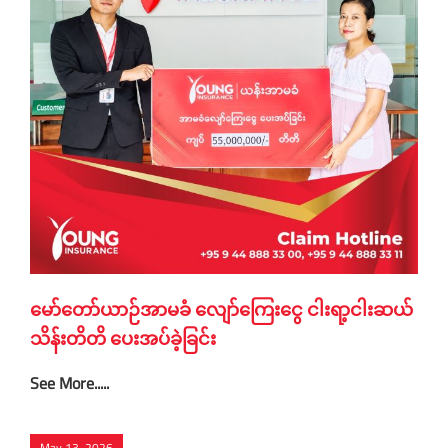
မော်တော်ယာဉ်အာမခံ လျော်ကြေးငွေ ငါးရာ့ငါးဆယ်
သိန်းတိတိ ပေးအပ်ခဲ့ခြင်း
See More.....
May 13, 2026