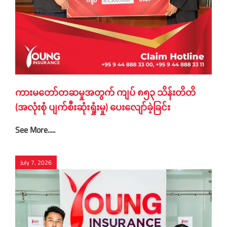
ကားမတော်တဆမှုအတွက် ကျပ် ၈၅၃ သိန်းတိတိ
(အလုံးစုံ ပျက်စီးဆုံးရှုံးမှု) ပေးလျော်ခဲ့ခြင်း
See More.....
July 7, 2026