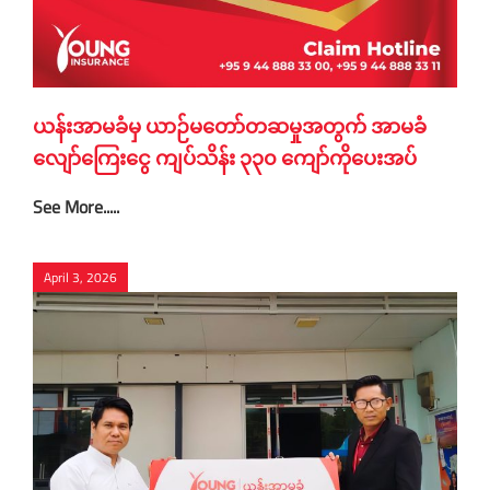
ယန်းအာမခံမှ ယာဉ်မတော်တဆမှုအတွက် အာမခံ
လျော်ကြေးငွေ ကျပ်သိန်း ၃၃၀ ကျော်ကိုပေးအပ်
See More.....
April 3, 2026