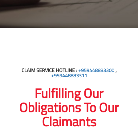
CLAIM SERVICE HOTLINE :
+959448883300
,
+959448883311
Fulfilling Our
Obligations To Our
Claimants