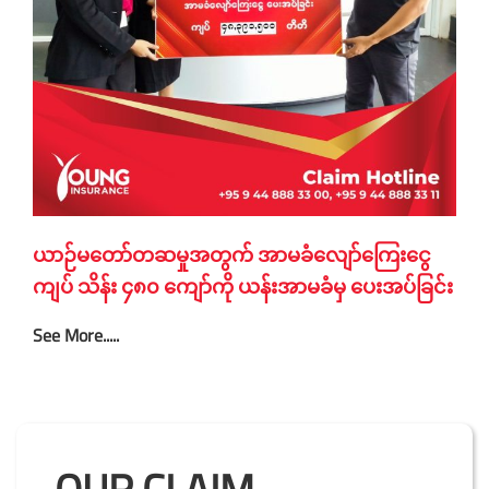
ယာဉ်မတော်တဆမှုအတွက် အာမခံလျော်ကြေးငွေ
ကျပ် သိန်း ၄၈၀ ကျော်ကို ယန်းအာမခံမှ ပေးအပ်ခြင်း
See More.....
OUR CLAIM