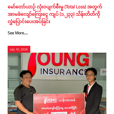
မော်တော်ယာဉ် လုံးဝပျက်စီးမှု (Total Loss) အတွက်
အာမခံလျော်ကြေးငွေ ကျပ် (၁,၂၃၃) သိန်းတိတိကို
လွှဲပြောင်းပေးအပ်ခြင်း
See More.....
July 10, 2026