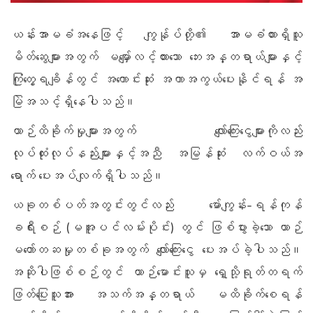
ယန်းအာမခံအနေဖြင့် ကျွန်ုပ်တို့၏ အာမခံထားရှိသူ
မိတ်ဆွေများအတွက် မမျှော်လင့်ထားသော ဘေးအန္တရာယ်များနှင့်
ကြုံတွေ့ရချိန်တွင် အကောင်းဆုံး အကာအကွယ်ပေးနိုင်ရန် အ
မြဲအသင့်ရှိနေပါသည်။
ယာဉ်ထိခိုက်မှုများအတွက် လျော်ကြေးငွေများကိုလည်း
လုပ်ထုံးလုပ်နည်းများနှင့်အညီ အမြန်ဆုံး လက်ဝယ်အ
ရောက် ပေးအပ်လျက်ရှိပါသည်။
ယခုတစ်ပတ်အတွင်းတွင်လည်း မော်ကျွန်း-ရန်ကုန်
ခရီးစဉ် (မအူပင်လမ်းပိုင်း) တွင် ဖြစ်ပွားခဲ့သော ယာဉ်
မတော်တဆမှုတစ်ခုအတွက် လျော်ကြေးငွေ ပေးအပ်ခဲ့ပါသည်။
အဆိုပါဖြစ်စဉ်တွင် ယာဉ်မောင်းသူမှ ရှေ့သို့ရုတ်တရက်
ဖြတ်ပြေးသူအား အသက်အန္တရာယ် မထိခိုက်စေရန်