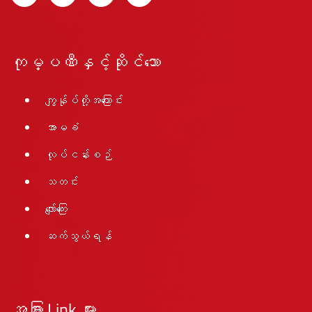
ကုမ္ပဏီနှင့်ဆိုင်သော
ကျွန်ုပ်တို့အကြောင်း
အာမခံ
လုပ်ငန်းစဉ်
သတင်း
လျော်ကြေး
ဆက်သွယ်ရန်
အခြား Link များ