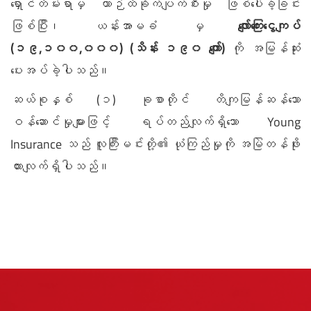
ရှောင်တိမ်းရာမှ ယာဉ်ထိခိုက်ပျက်စီးမှု ဖြစ်ပေါ်ခဲ့ခြင်း
ဖြစ်ပြီး၊ ယန်းအာမခံ မှ
လျော်ကြေးငွေကျပ်
(၁၉,၁၀၀,၀၀၀) (သိန်း ၁၉၀ ကျော်)
ကို အမြန်ဆုံး
ပေးအပ်ခဲ့ပါသည်။
ဆယ်စုနှစ် (၁) ခုစာတိုင် တိကျမြန်ဆန်သော
ဝန်ဆောင်မှုများဖြင့် ရပ်တည်လျက်ရှိသော Young
Insurance သည် လူကြီးမင်းတို့၏ ယုံကြည်မှုကို အမြဲတန်ဖိုး
ထားလျက်ရှိပါသည်။