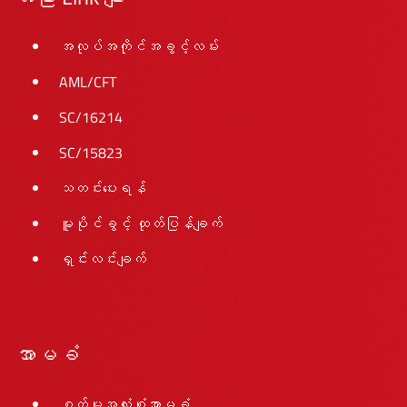
အလုပ်အကိုင်အခွင့်လမ်း
AML/CFT
SC/16214
SC/15823
သတင်းပေးရန်
မူပိုင်ခွင့် ထုတ်ပြန်ချက်
ရှင်းလင်းချက်
အာမခံ
စက်မှုအလုံးစုံအာမခံ