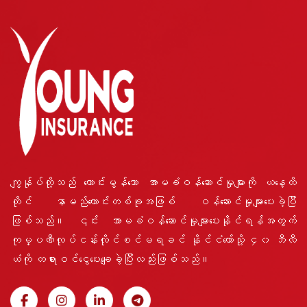
ကျွန်ုပ်တို့သည် ကောင်းမွန်သော အာမခံဝန်ဆောင်မှုများကို ယနေ့ထိ
တိုင် နာမည်ကောင်းတစ်ခုအဖြစ် ဝန်ဆောင်မှုများပေးခဲ့ပြီ
ဖြစ်သည်။ ၎င်း အာမခံဝန်ဆောင်မှုများပေးနိုင်ရန်အတွက်
ကုမ္ပဏီလုပ်ငန်းလိုင်စင်မရခင် နိုင်ငံတော်သို့ ၄၀ ဘီလီ
ယံကို တရားဝင်ငွေပေးချေခဲ့ပြီးလည်းဖြစ်သည်။