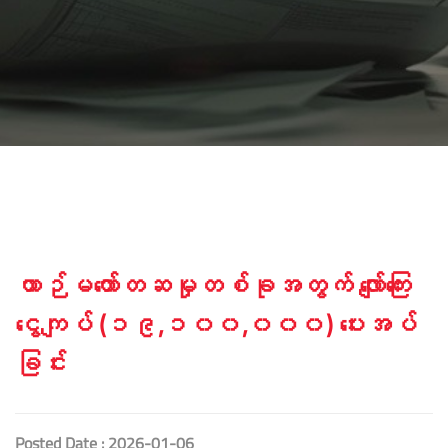
ယာဉ်မတော်တဆမှုတစ်ခုအတွက် လျော်ကြေး
ငွေကျပ် (၁၉,၁၀၀,၀၀၀) ပေးအပ်
ခြင်း
Posted Date : 2026-01-06