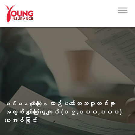
ယာဉ်မတော်တဆမှုတစ်ခု
ပင်မ
»
လျော်ကြေး
»
အတွက် လျော်ကြေးငွေကျပ် (၁၉,၁၀၀,၀၀၀)
ပေးအပ်ခြင်း